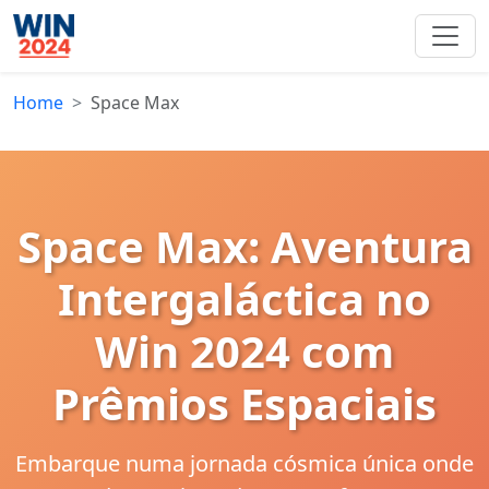
Home
Space Max
Space Max: Aventura
Intergaláctica no
Win 2024 com
Prêmios Espaciais
Embarque numa jornada cósmica única onde